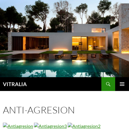
Saltar
al
contenido
Buscar
VITRALIA
MENÚ
PRINCI
ANTI-AGRESION